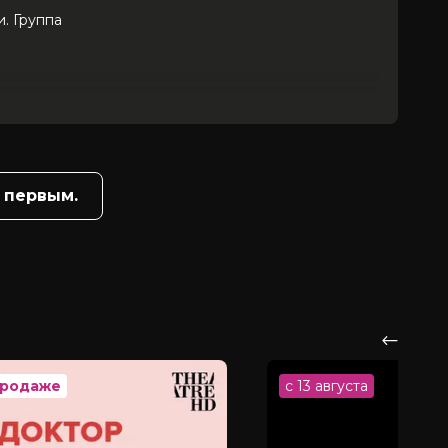
. Группа
 первым.
продаже
с 13 августа