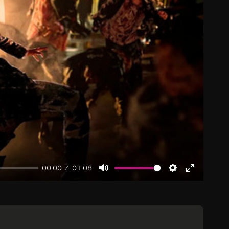
00:00
01:08
Mute
Settings
Enter
fullscree