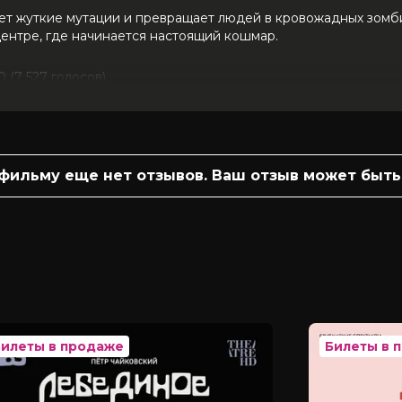
ет жуткие мутации и превращает людей в кровожадных зомби
ентре, где начинается настоящий кошмар.
10 (7 527 голосов)
ук, Щин Хён-бин, Ким Щин-нок, Ко Су
 фильму еще нет отзывов. Ваш отзыв может быть
Билеты в продаже
Билеты в 