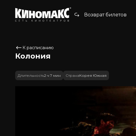
Возврат билетов
К расписанию
Колония
Длительность
2 ч 7 мин
Страна
Корея Южная