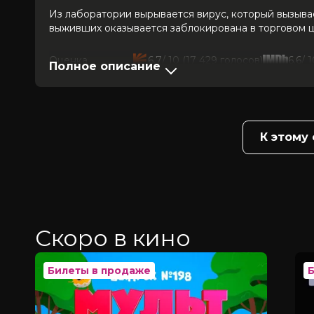
Из лаборатории вырывается вирус, который вызыва
выживших оказывается заблокирована в торговом ц
Оценка
6.7
/ 10 (17 429 голосов)
6.6
/ 
Полное описание
Год
2026
Страна
Корея Южная
Слоган
—
Режиссер
Ён Сан-хо
Актеры
Чон Джи-хён, Ку Гё-хван, Чи Чхан-
К этому
Продюсеры
Ким Ён-хо, Ян Ю-мин
Сценаристы
Ён Сан-хо, Чхве Гю-сок
Жанр
боевик, ужасы
Бюджет
$11 000 000
Длительность
2 ч 7 мин
В прокате
с 18 июня до 1 июля
Скоро в кино
Билеты в продаже