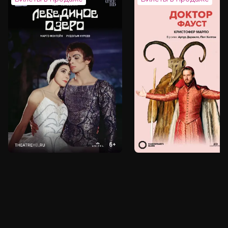
Страна
Австралия, США
Слоган
«В городе порока выживает
крутейший»
Режиссер
Деррик Борте
Актеры
Рассел Кроу, Люк Эванс, Аарон Пол,
Тереза Палмер, Нина Добрев,
Джолин Блэлок, Дэниэл Дзоватто,
Ясмин Кассим, Джош МакКонвилл,
Бенедикт Харди
Продюсеры
Mark Bower, Марк Фазано, Дебора
Гловер
Сценаристы
Деррик Борте, Дэниэл Форте, Томас
Перри
Жанр
боевик, комедия, триллер
Длительность
1 ч 48 мин
В прокате
с 25 июня до 8 июля