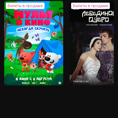
Оценка
5.9
/ 10 (3 804 голоса)
Билеты в продаже
Билеты в продаже
Год
2026
Страна
Россия
Режиссер
Екатерина Салабай, Анна Миронова
Актеры
Сергей Маковецкий, Олег
Куликович, Валерий Соловьев,
Дмитрий Быковский-Ромашов, Юлия
Зоркина, Александр Боярский
Продюсеры
Александр Боярский, Сергей
Сельянов
Сценаристы
Константин Феоктистов, Александр
Боярский, Екатерина Чудова
Жанр
мультфильм, приключения, семейный,
фэнтези
Длительность
1 ч 14 мин
В прокате
с 25 июня до 15 июля
Пушкинская карта
Можно оплатить