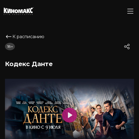
К расписанию
18+
Кодекс Данте
Play