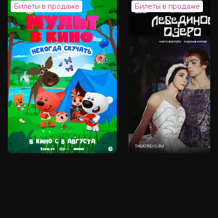
4.6
/ 10 (976 голосов)
Билеты в продаже
Билеты в продаже
Год
2025
Страна
Великобритания, Италия, США, Чили
Слоган
—
Режиссер
Джулиан Шнабель
Актеры
Оскар Айзек, Джерард Батлер, Аль
Пачино, Галь Гадот, Джон Малкович,
Джейсон Момоа, Ибрахим Элуахаби,
Гэвин Вайнгартен, Дарио Самак,
Дьюк Николсон
Продюсеры
Джон Килик, Франческо Мельци
д’Эрил, Олмо Шнабель
Сценаристы
Луиз Кугельберг, Джулиан Шнабель,
Ник Тошес
Жанр
детектив, драма, криминал, триллер
Длительность
1 ч 44 мин
В прокате
с 9 июля до 22 июля