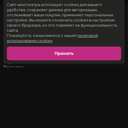
Сайт кинотеатра использует cookies для вашего
удобства: сохраняет данные для авторизации,
отслеживает ваши покупки, применяет персональные
настройки.
Вы можете отключить cookies в настройках
своего браузера, но это повлияет на функциональность
сайта.
Пожалуйста, ознакомьтесь с нашей
политикой
использования cookies
.
Расписание
Скоро в кино
Принять
Новости и акции
Служба поддержки
Вакансии
634009, г.Томск, ул.Розы Люксембург, 73. Кинотеатр «Киномакс»
Контакты:
+7 (382-2) 90-25-20
Автоответчик:
+7 (382-2) 90-90-20
Разработка сайта «Nikolas Group»