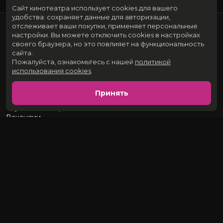
Сайт кинотеатра использует cookies для вашего
удобства: сохраняет данные для авторизации,
отслеживает ваши покупки, применяет персональные
настройки.
Вы можете отключить cookies в настройках
своего браузера, но это повлияет на функциональность
сайта.
Пожалуйста, ознакомьтесь с нашей
политикой
использования cookies
.
Расписание
Скоро в кино
Принять
Новости и акции
Служба поддержки
Вакансии
634009, г.Томск, ул.Розы Люксембург, 73. Кинотеатр «Киномакс»
Контакты:
+7 (382-2) 90-25-20
Автоответчик:
+7 (382-2) 90-90-20
Разработка сайта «Nikolas Group»